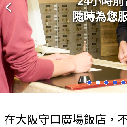
24小時前
<
乾淨寬敞的
隨時為您
在大阪守口廣場飯店，