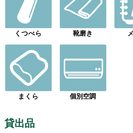
くつべら
靴磨き
まくら
個別空調
貸出品