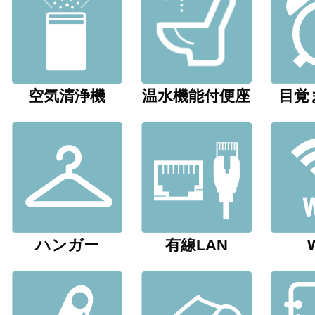
空気清浄機
温水機能付便座
目覚
ハンガー
有線LAN
W