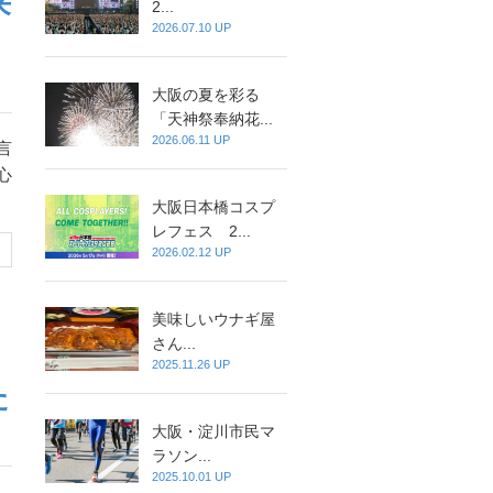
来
2...
2026.07.10 UP
大阪の夏を彩る
「天神祭奉納花...
2026.06.11 UP
言
心
大阪日本橋コスプ
レフェス 2...
2026.02.12 UP
美味しいウナギ屋
さん...
2025.11.26 UP
た
大阪・淀川市民マ
ラソン...
2025.10.01 UP