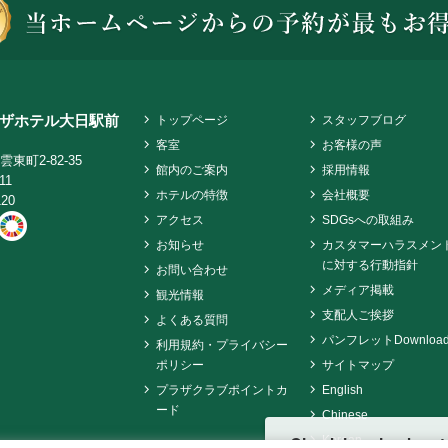
ザホテル大日駅前
トップページ
スタッフブログ
客室
お客様の声
東町2-82-35
館内のご案内
採用情報
11
ホテルの特徴
会社概要
120
アクセス
SDGsへの取組み
お知らせ
カスタマーハラスメン
に対する行動指針
お問い合わせ
メディア掲載
観光情報
支配人ご挨拶
よくある質問
パンフレットDownloa
利用規約・プライバシー
ポリシー
サイトマップ
プラザクラブポイントカ
English
ード
Chinese
Check in - check out
Korean