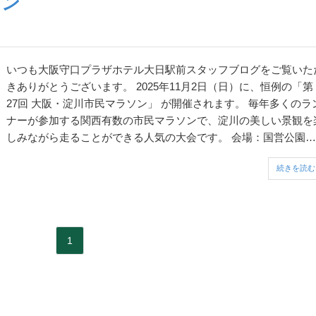
ソン
いつも大阪守口プラザホテル大日駅前スタッフブログをご覧いた
きありがとうございます。 2025年11月2日（日）に、恒例の「第
27回 大阪・淀川市民マラソン」 が開催されます。 毎年多くのラ
ナーが参加する関西有数の市民マラソンで、淀川の美しい景観を
しみながら走ることができる人気の大会です。 会場：国営公園
「淀川河川公園 外島・太子橋地区特設会場」（大阪府守口市外島
続きを読む
町） ...
1