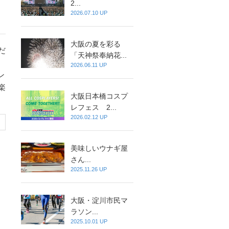
2...
2026.07.10 UP
大阪の夏を彩る
だ
「天神祭奉納花...
2026.06.11 UP
ン
楽
大阪日本橋コスプ
レフェス 2...
2026.02.12 UP
美味しいウナギ屋
さん...
2025.11.26 UP
大阪・淀川市民マ
ラソン...
2025.10.01 UP