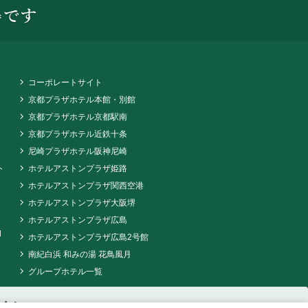
コーポレートサイト
京都プラザホテル本館・別館
京都プラザホテル京都駅南
京都プラザホテル近鉄十条
尼崎プラザホテル阪神尼崎
ト
ホテルアストンプラザ姫路
ホテルアストンプラザ関西空港
ホテルアストンプラザ大阪堺
ホテルアストンプラザ広島
d
ホテルアストンプラザ広島2号館
南紀白浜 和みの湯 花鳥風月
グループホテル一覧
 date
Guests