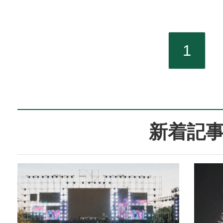
歴史館」
館」「さく
おります
1
「松下幸之
いたします
館入口＞館
新着記
暗くして
トアップ
てある昔の
て、過去と
うな、不思議